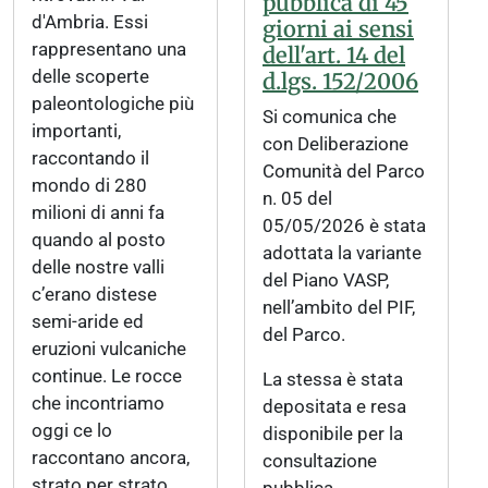
pubblica di 45
d'Ambria. Essi
giorni ai sensi
rappresentano una
dell'art. 14 del
delle scoperte
d.lgs. 152/2006
paleontologiche più
Si comunica che
importanti,
con Deliberazione
raccontando il
Comunità del Parco
mondo di 280
n. 05 del
milioni di anni fa
05/05/2026 è stata
quando al posto
adottata la variante
delle nostre valli
del Piano VASP,
c’erano distese
nell’ambito del PIF,
semi-aride ed
del Parco.
eruzioni vulcaniche
continue. Le rocce
La stessa è stata
che incontriamo
depositata e resa
oggi ce lo
disponibile per la
raccontano ancora,
consultazione
strato per strato.
pubblica.