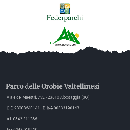
Parco delle
Orobie
Valtellinesi
Viale dei Maestri, 752 - 23010 Albosaggia (SO)
C.F.
93008640141 -
P. IVA
00833190143
tel. 0342 211236
fax 0342 519250