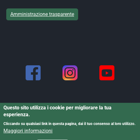
Amministrazione trasparente
Questo sito utilizza i cookie per migliorare la tua
esperienza.
Cliccando su qualsiasi link in questa pagina, dai il tuo consenso al loro utilizzo.
Informativa dati personali
·
Informativa
Powered by Cristina
Maggiori informazioni
cookies
·
Dichiarazione di accessibilità
Rigoni © 2025