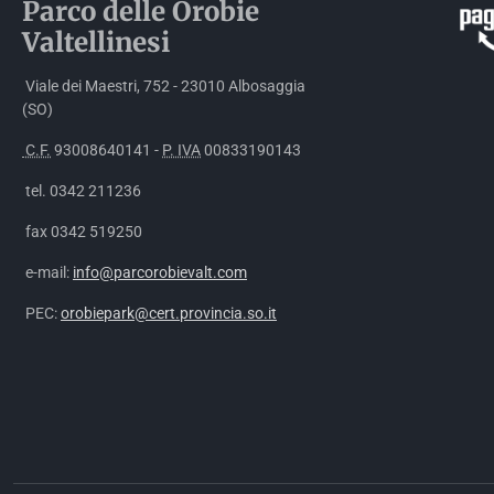
Parco delle
Orobie
Valtellinesi
Viale dei Maestri, 752 - 23010 Albosaggia
(SO)
C.F.
93008640141 -
P. IVA
00833190143
tel. 0342 211236
fax 0342 519250
e-mail:
info@parcorobievalt.com
PEC:
orobiepark@cert.provincia.so.it