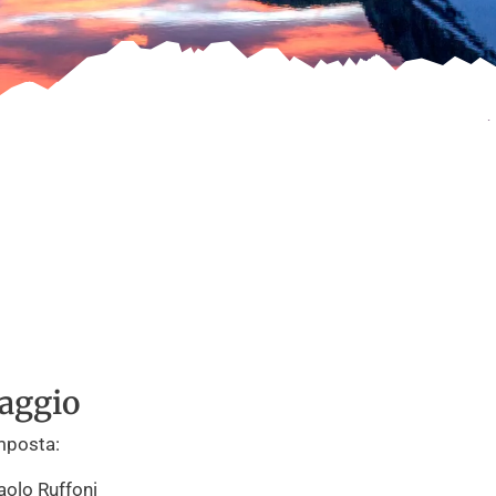
aggio
mposta:
aolo Ruffoni