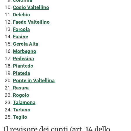
Colorina
Cosio Valtellino
Delebio
Faedo Valtellino
Forcola
Fusine
Gerola Alta
Morbegno
Pedesina
Piantedo
Piateda
Ponte in Valtellina
Rasura
Rogolo
Talamona
Tartano
Teglio
Il revisore dei conti (art. 14 dello