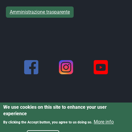
Amministrazione trasparente
We use cookies on this site to enhance your user
experience
Informativa dati personali
·
Informativa
Powered by Cristina
More info
By clicking the Accept button, you agree to us doing so.
cookies
·
Dichiarazione di accessibilità
Rigoni © 2025