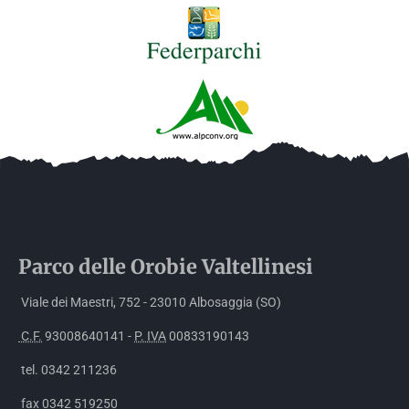
Parco delle
Orobie
Valtellinesi
Viale dei Maestri, 752 - 23010 Albosaggia (SO)
C.F.
93008640141 -
P. IVA
00833190143
tel. 0342 211236
fax 0342 519250