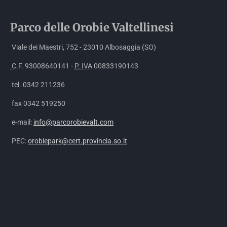
Parco delle
Orobie
Valtellinesi
Viale dei Maestri, 752 - 23010 Albosaggia (SO)
C.F.
93008640141 -
P. IVA
00833190143
tel. 0342 211236
fax 0342 519250
e-mail:
info@parcorobievalt.com
PEC:
orobiepark@cert.provincia.so.it