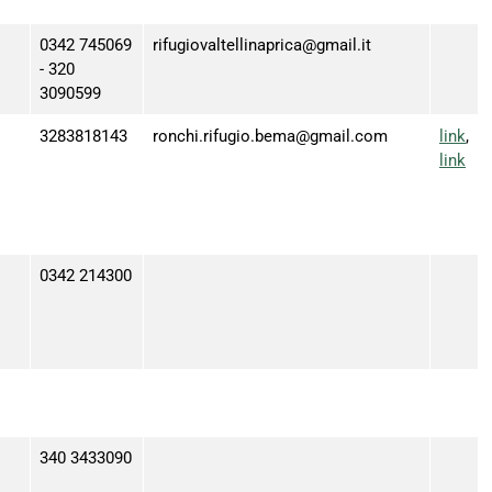
0342 745069
rifugiovaltellinaprica@gmail.it
- 320
3090599
3283818143
ronchi.rifugio.bema@gmail.com
link
,
link
0342 214300
i
340 3433090