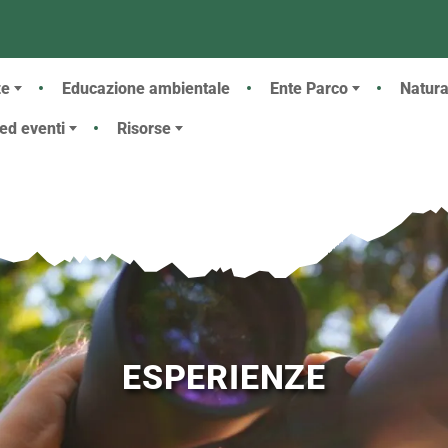
 principale
ze
Educazione ambientale
Ente Parco
Natur
 ed eventi
Risorse
ESPERIENZE