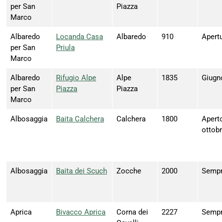
per San
Piazza
Marco
Albaredo
Locanda Casa
Albaredo
910
Apert
per San
Priula
Marco
Albaredo
Rifugio Alpe
Alpe
1835
Giugno
per San
Piazza
Piazza
Marco
Albosaggia
Baita Calchera
Calchera
1800
Aperto
ottobr
Albosaggia
Baita dei Scuch
Zocche
2000
Sempre
Aprica
Bivacco Aprica
Corna dei
2227
Sempre