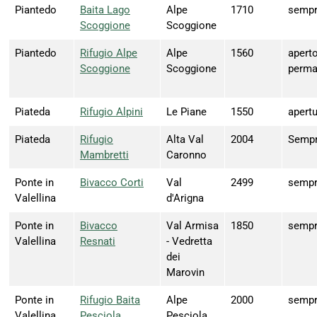
Piantedo
Baita Lago
Alpe
1710
sempr
Scoggione
Scoggione
Piantedo
Rifugio Alpe
Alpe
1560
aperto
Scoggione
Scoggione
perma
Piateda
Rifugio Alpini
Le Piane
1550
apertu
Piateda
Rifugio
Alta Val
2004
Sempre
Mambretti
Caronno
Ponte in
Bivacco Corti
Val
2499
sempr
Valellina
d'Arigna
Ponte in
Bivacco
Val Armisa
1850
sempr
Valellina
Resnati
- Vedretta
dei
Marovin
Ponte in
Rifugio Baita
Alpe
2000
sempre
Valellina
Pesciola
Pesciola