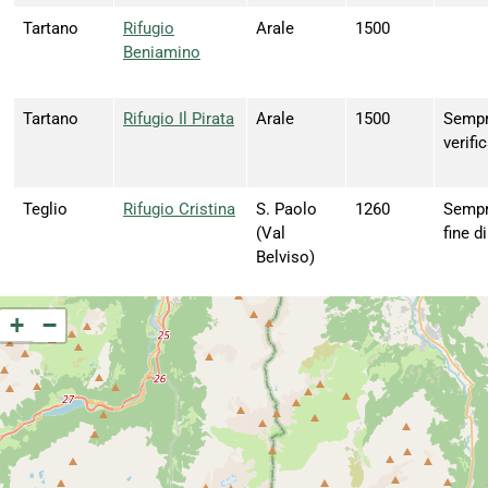
Tartano
Rifugio
Arale
1500
Beniamino
Tartano
Rifugio Il Pirata
Arale
1500
Sempre
verifi
Teglio
Rifugio Cristina
S. Paolo
1260
Sempre
(Val
fine d
Belviso)
+
−