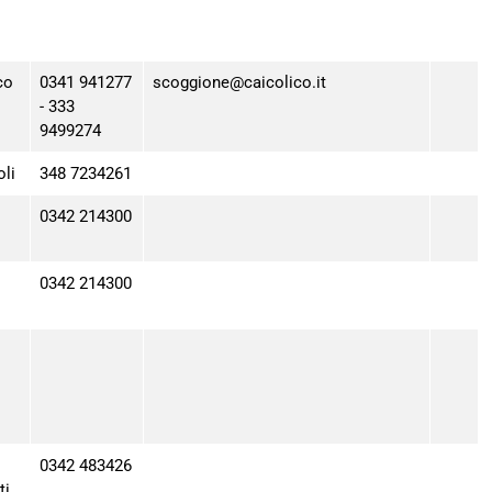
co
0341 941277
scoggione@caicolico.it
- 333
9499274
li
348 7234261
0342 214300
0342 214300
0342 483426
ti