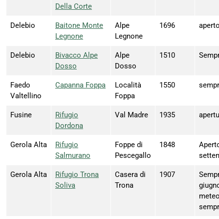
Della Corte
Delebio
Baitone Monte
Alpe
1696
apert
Legnone
Legnone
Delebio
Bivacco Alpe
Alpe
1510
Sempr
Dosso
Dosso
Faedo
Capanna Foppa
Località
1550
sempr
Valtellino
Foppa
Fusine
Rifugio
Val Madre
1935
apertu
Dordona
Gerola Alta
Rifugio
Foppe di
1848
Apert
Salmurano
Pescegallo
sette
Gerola Alta
Rifugio Trona
Casera di
1907
Sempr
Soliva
Trona
giugno
meteo:
sempr