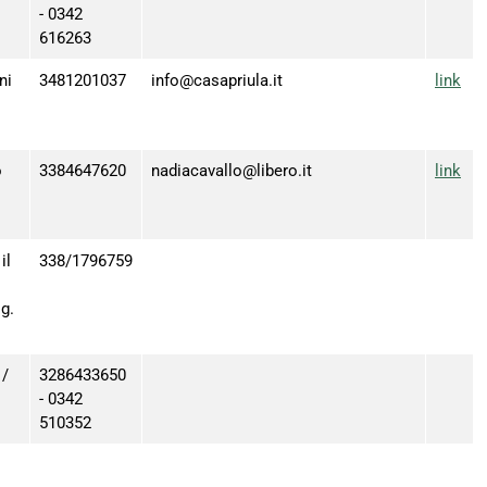
- 0342
616263
ni
3481201037
info@casapriula.it
link
o
3384647620
nadiacavallo@libero.it
link
il
338/1796759
g.
 /
3286433650
- 0342
510352