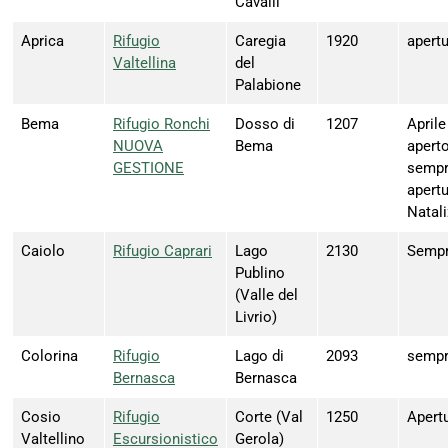
Cavalli
Aprica
Rifugio
Caregia
1920
apertu
Valtellina
del
Palabione
Bema
Rifugio Ronchi
Dosso di
1207
April
NUOVA
Bema
apert
GESTIONE
sempr
apertu
Natal
Caiolo
Rifugio Caprari
Lago
2130
Sempre
Publino
(Valle del
Livrio)
Colorina
Rifugio
Lago di
2093
sempr
Bernasca
Bernasca
Cosio
Rifugio
Corte (Val
1250
Apertu
Valtellino
Escursionistico
Gerola)