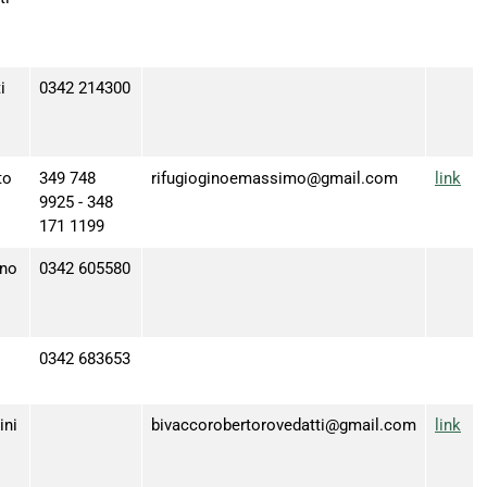
i
0342 214300
to
349 748
rifugioginoemassimo@gmail.com
link
9925 - 348
171 1199
gno
0342 605580
0342 683653
ini
bivaccorobertorovedatti@gmail.com
link