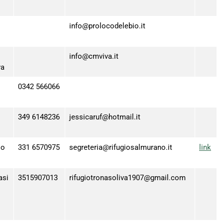
info@prolocodelebio.it
info@cmviva.it
va
0342 566066
349 6148236
jessicaruf@hotmail.it
io
331 6570975
segreteria@rifugiosalmurano.it
link
asi
3515907013
rifugiotronasoliva1907@gmail.com