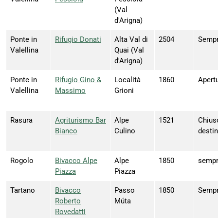
(Val
d'Arigna)
Ponte in
Rifugio Donati
Alta Val di
2504
Sempre
Valellina
Quai (Val
d'Arigna)
Ponte in
Rifugio Gino &
Località
1860
Apert
Valellina
Massimo
Grioni
Rasura
Agriturismo Bar
Alpe
1521
Chiuso
Bianco
Culino
destin
Rogolo
Bivacco Alpe
Alpe
1850
sempr
Piazza
Piazza
Tartano
Bivacco
Passo
1850
Sempr
Roberto
Múta
Rovedatti