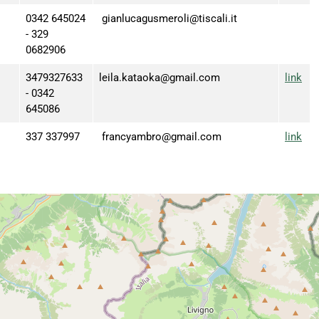
0342 645024
gianlucagusmeroli@tiscali.it
- 329
0682906
3479327633
leila.kataoka@gmail.com
link
- 0342
645086
337 337997
francyambro@gmail.com
link