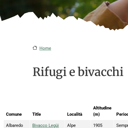
Home
Rifugi e bivacchi
Altitudine
Comune
Title
Località
(m)
Perio
Albaredo
Bivacco Legüi
Alpe
1905
Sempr