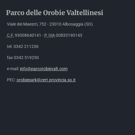
Parco delle
Orobie
Valtellinesi
Viale dei Maestri, 752 - 23010 Albosaggia (SO)
C.F.
93008640141 -
P. IVA
00833190143
tel. 0342 211236
fax 0342 519250
e-mail:
info@parcorobievalt.com
PEC:
orobiepark@cert.provincia.so.it