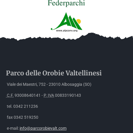
Parco delle
Orobie
Valtellinesi
Viale dei Maestri, 752 - 23010 Albosaggia (SO)
C.F.
93008640141 -
P. IVA
00833190143
tel. 0342 211236
fax 0342 519250
e-mail:
info@parcorobievalt.com