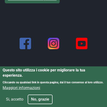
Questo sito utilizza i cookie per migliorare la tua
esperienza.
Cliccando su qualsiasi link in questa pagina, dai il tuo consenso al loro utilizzo.
Informativa dati personali
·
Informativa
Powered by Cristina
Maggiori informazioni
cookies
·
Dichiarazione di accessibilità
Rigoni © 2025
Si, accetto
No, grazie