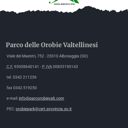
Parco delle
Orobie
Valtellinesi
Viale dei Maestri, 752 - 23010 Albosaggia (SO)
C.F.
93008640141 -
P. IVA
00833190143
tel. 0342 211236
fax 0342 519250
e-mail:
info@parcorobievalt.com
PEC:
orobiepark@cert.provincia.so.it