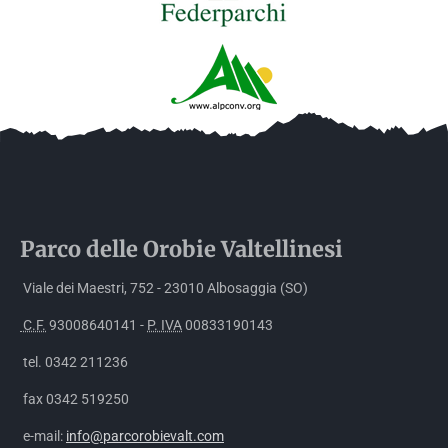
Parco delle
Orobie
Valtellinesi
Viale dei Maestri, 752 - 23010 Albosaggia (SO)
C.F.
93008640141 -
P. IVA
00833190143
tel. 0342 211236
fax 0342 519250
e-mail:
info@parcorobievalt.com