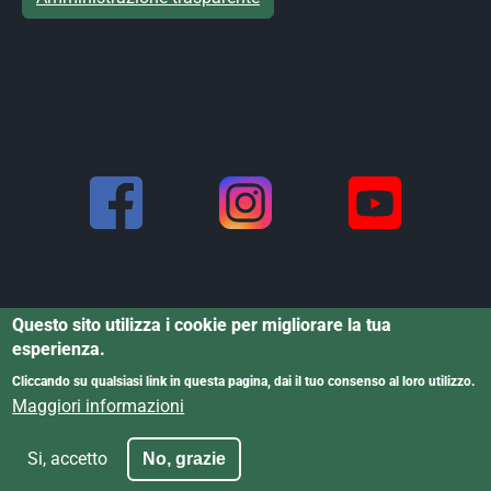
Questo sito utilizza i cookie per migliorare la tua
esperienza.
Cliccando su qualsiasi link in questa pagina, dai il tuo consenso al loro utilizzo.
Informativa dati personali
·
Informativa
Powered by Cristina
Maggiori informazioni
cookies
·
Dichiarazione di accessibilità
Rigoni © 2025
Si, accetto
No, grazie