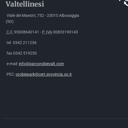
Valtellinesi
Viale dei Maestri, 752 - 23010 Albosaggia
(SO)
C.F.
93008640141 -
P. IVA
00833190143
tel. 0342 211236
fax 0342 519250
e-mail:
info@parcorobievalt.com
PEC:
orobiepark@cert.provincia.so.it