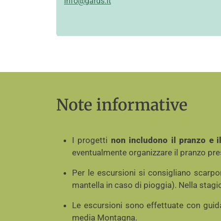
info@gards.it
Note informative
I progetti
non includono il pranzo e il
eventualmente organizzare il pranzo pres
Per le escursioni si consigliano scarp
mantella in caso di pioggia). Nella stagi
Le escursioni sono effettuate con guid
media Montagna.