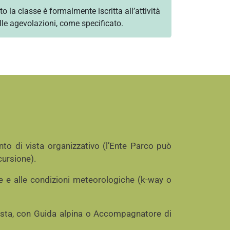
o la classe è formalmente iscritta all’attività
lle agevolazioni, come specificato.
to di vista organizzativo (l’Ente Parco può
cursione).
e e alle condizioni meteorologiche (k-way o
vista, con Guida alpina o Accompagnatore di