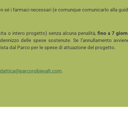
on sé i farmaci necessari (e comunque comunicarlo alla guid
cita o intero progetto) senza alcuna penalità,
fino a 7 giorn
ndennizzo delle spese sostenute. Se l’annullamento avviene 
ista dal Parco per le spese di attuazione del progetto.
idattica@parcorobievalt.com
.