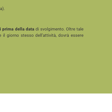
a).
i prima della data
di svolgimento. Oltre tale
il giorno stesso dell’attività, dovrà essere