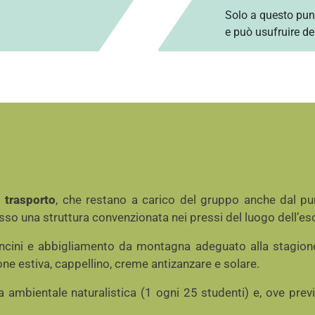
Solo a questo punt
e può usufruire de
 trasporto
, che restano a carico del gruppo anche dal pun
so una struttura convenzionata nei pressi del luogo dell’es
oncini e abbigliamento da montagna adeguato alla stagion
one estiva, cappellino, creme antizanzare e solare.
a ambientale naturalistica (1 ogni 25 studenti) e, ove pre