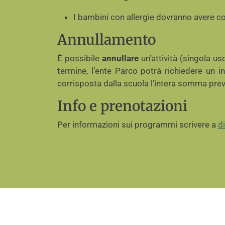
I bambini con allergie dovranno avere c
Annullamento
È possibile
annullare
un’attività (singola us
termine, l’ente Parco potrà richiedere un i
corrisposta dalla scuola l’intera somma prev
Info e prenotazioni
Per informazioni sui programmi scrivere a
d